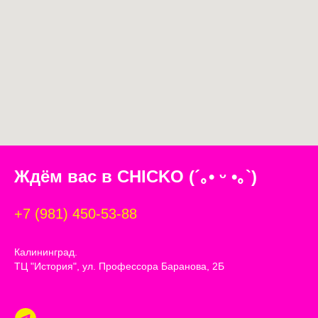
Ждём вас в CHICKO
(´｡• ᵕ •｡`)
+7 (981) 450-53-88
Калининград.
ТЦ "История", ул. Профессора Баранова, 2Б