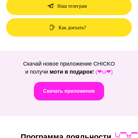
Наш телеграм
Как доехать?
Скачай новое приложение CHICKO
и получи
моти в подарок
!
(❤ω❤)
Скачать приложение
Программа лояльности
╰(▔∀▔