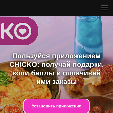
Пользуйся приложением
CHICKO: получай подарки,
копи баллы и оплачивай
ими заказы
Установить приложение